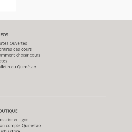
NFOS
ortes Ouvertes
raires des cours
omment choisir cours
ates
lletin du Quimétao
OUTIQUE
inscrire en ligne
on compte Quimétao
ushu store