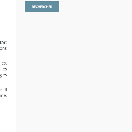
’Art
ions
les,
 les
gies
. Il
ine.