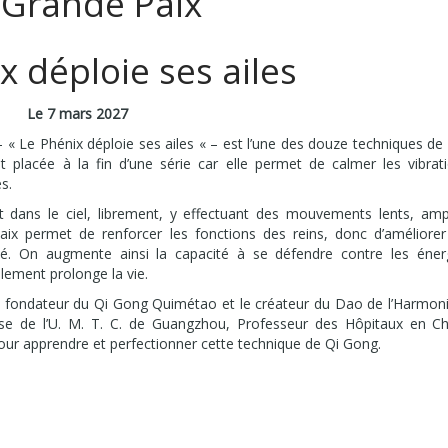
 Grande Paix
x déploie ses ailes
Le 7 mars 2027
 Le Phénix déploie ses ailes « – est l’une des douze techniques de l
 placée à la fin d’une série car elle permet de calmer les vibrat
s.
t dans le ciel, librement, y effectuant des mouvements lents, amp
ix permet de renforcer les fonctions des reins, donc d’améliorer
té. On augmente ainsi la capacité à se défendre contre les éner
lement prolonge la vie.
fondateur du Qi Gong Quimétao et le créateur du Dao de l’Harmonie
ise de l’U. M. T. C. de Guangzhou, Professeur des Hôpitaux en Ch
our apprendre et perfectionner cette technique de Qi Gong.