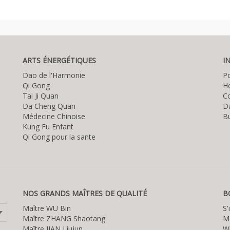
ARTS ÉNERGÉTIQUES
I
Dao de l'Harmonie
P
Qi Gong
Ho
Tai Ji Quan
C
Da Cheng Quan
D
Médecine Chinoise
Bu
Kung Fu Enfant
Qi Gong pour la sante
NOS GRANDS MAÎTRES DE QUALITÉ
B
Maître WU Bin
S'
Maître ZHANG Shaotang
M
Maître JIAN Liujun
W