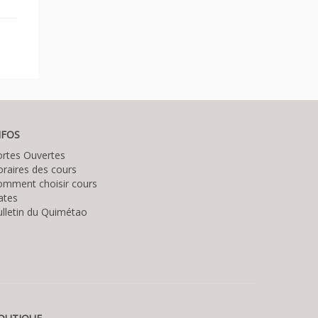
NFOS
ortes Ouvertes
raires des cours
omment choisir cours
ates
lletin du Quimétao