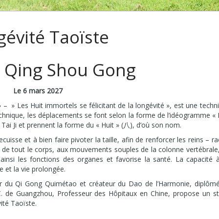
gévité Taoïste
n Qing Shou Gong
Le 6 mars 2027
 » Les Huit immortels se félicitant de la longévité », est une techn
technique, les déplacements se font selon la forme de l’idéogramme « 
 Tai Ji et prennent la forme du « Huit » (八), d’où son nom.
ecuisse et à bien faire pivoter la taille, afin de renforcer les reins – ra
x de tout le corps, aux mouvements souples de la colonne vertébrale
 ainsi les fonctions des organes et favorise la santé. La capacité 
 et la vie prolongée.
 du Qi Gong Quimétao et créateur du Dao de l’Harmonie, diplôm
. C. de Guangzhou, Professeur des Hôpitaux en Chine, propose un s
ité Taoïste.