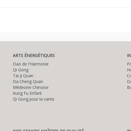
ARTS ÉNERGÉTIQUES
I
Dao de l'Harmonie
P
Qi Gong
Ho
Tai Ji Quan
C
Da Cheng Quan
D
Médecine Chinoise
Bu
Kung Fu Enfant
Qi Gong pour la sante