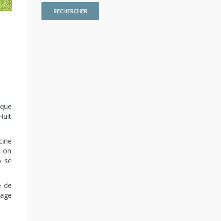
ique
Huit
cine
, on
à se
é de
tage