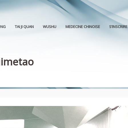
ONG
TAI JI QUAN
WUSHU
MEDECINE CHINOISE
S’INSCRIRE
uimetao