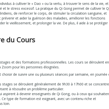
ividus à cultiver le « Dao » ou la vertu, à trouver le sens de la vie, et
té et le stress excessif. La pratique du Qi Gong permet de cultiver le Q
méridiens, de renforcer le corps, de stimuler la circulation sanguine, et
eut prévenir et aider la guérison des maladies, améliorer les fonctions
der le vieillissement, et prolonger la vie. De plus, il aide à se protéger
re du Cours
ages et des formations professionnelles. Les cours se déroulent en
via Zoom pour les personnes éloignées.
t choisir de suivre une ou plusieurs séances par semaine, en journée
es stages se déroulent généralement de 9h30 à 17h00 et se concentre
sent à résoudre un problème particulier.
i aspirent à devenir enseignants de Qi Gong, ou à ceux qui souhaiten
e. Ce type de formation est exigeant, avec un contenu riche et
s loin.