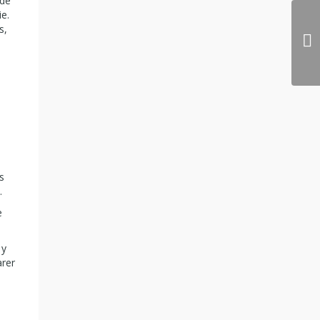
 de
e.
s,
s
.
e
 y
arer