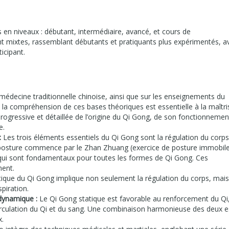
 en niveaux : débutant, intermédiaire, avancé, et cours de
 mixtes, rassemblant débutants et pratiquants plus expérimentés, a
icipant.
médecine traditionnelle chinoise, ainsi que sur les enseignements du
a compréhension de ces bases théoriques est essentielle à la maîtri
ogressive et détaillée de l’origine du Qi Gong, de son fonctionnemen
e.
:
Les trois éléments essentiels du Qi Gong sont la régulation du corps
r la posture commence par le Zhan Zhuang (exercice de posture immobile
ui sont fondamentaux pour toutes les formes de Qi Gong. Ces
ment.
ique du Qi Gong implique non seulement la régulation du corps, mais
spiration.
dynamique :
Le Qi Gong statique est favorable au renforcement du Qi
irculation du Qi et du sang. Une combinaison harmonieuse des deux e
x.