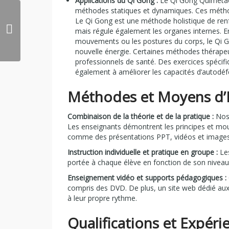
Applications du Qi Gong :
Le Qi Gong Quimétao 
méthodes statiques et dynamiques. Ces méthod
Le Qi Gong est une méthode holistique de renf
mais régule également les organes internes. En 
mouvements ou les postures du corps, le Qi Go
nouvelle énergie. Certaines méthodes thérape
professionnels de santé. Des exercices spécif
également à améliorer les capacités d’autodéf
Méthodes et Moyens d
Combinaison de la théorie et de la pratique :
Nos 
Les enseignants démontrent les principes et mou
comme des présentations PPT, vidéos et images so
Instruction individuelle et pratique en groupe :
Les
portée à chaque élève en fonction de son niveau
Enseignement vidéo et supports pédagogiques :
compris des DVD. De plus, un site web dédié aux 
à leur propre rythme.
Qualifications et Expér