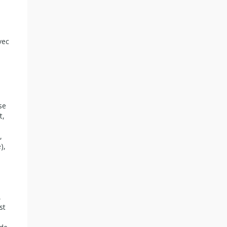
vec
se
t,
,
),
,
st