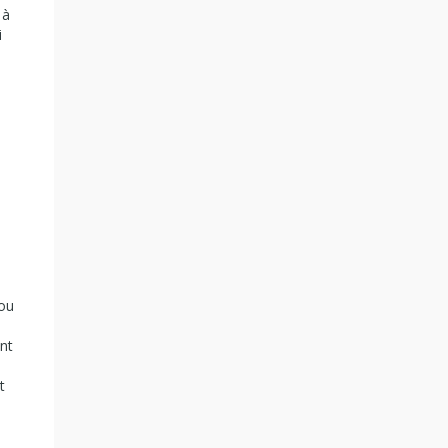
 à
i
 ou
nt
t