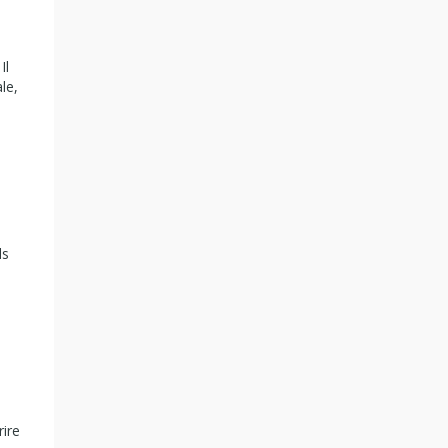
Il
le,
ls
rire