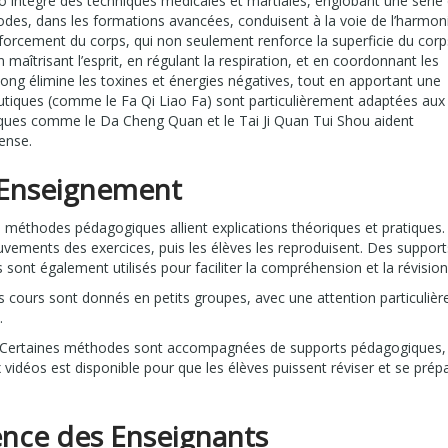
intègre des techniques médicales et martiales, englobant une série
es, dans les formations avancées, conduisent à la voie de l’harmoni
orcement du corps, qui non seulement renforce la superficie du corp
maîtrisant l’esprit, en régulant la respiration, et en coordonnant les
ng élimine les toxines et énergies négatives, tout en apportant une
utiques (comme le Fa Qi Liao Fa) sont particulièrement adaptées aux
iques comme le Da Cheng Quan et le Tai Ji Quan Tui Shou aident
ense.
’Enseignement
méthodes pédagogiques allient explications théoriques et pratiques.
vements des exercices, puis les élèves les reproduisent. Des support
nt également utilisés pour faciliter la compréhension et la révision
 cours sont donnés en petits groupes, avec une attention particulièr
.
Certaines méthodes sont accompagnées de supports pédagogiques,
vidéos est disponible pour que les élèves puissent réviser et se prép
ience des Enseignants