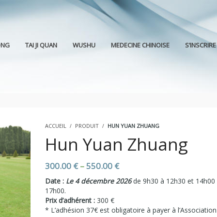
ONG
TAI JI QUAN
WUSHU
MEDECINE CHINOISE
S’INSCRIRE
ACCUEIL
PRODUIT
HUN YUAN ZHUANG
Hun Yuan Zhuang
300.00
€
–
550.00
€
Date :
Le 4 décembre 2026
de 9h30 à 12h30 et 14h00
17h00.
Prix d’adhérent :
300 €
* L’adhésion 37€ est obligatoire à payer à l’Association