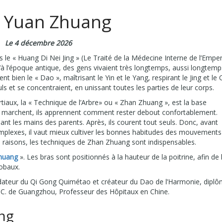
 Yuan Zhuang
Le 4 décembre 2026
s le « Huang Di Nei Jing » (Le Traité de la Médecine Interne de l’Empe
u’à l’époque antique, des gens vivaient très longtemps, aussi longtemp
nt bien le « Dao », maîtrisant le Yin et le Yang, respirant le Jing et le 
uls et se concentraient, en unissant toutes les parties de leur corps.
iaux, la « Technique de l’Arbre» ou « Zhan Zhuang », est la base
ils marchent, ils apprennent comment rester debout confortablement.
nt les mains des parents. Après, ils courent tout seuls. Donc, avant
plexes, il vaut mieux cultiver les bonnes habitudes des mouvements
 raisons, les techniques de Zhan Zhuang sont indispensables.
Zhuang
». Les bras sont positionnés à la hauteur de la poitrine, afin de 
lobaux.
fondateur du Qi Gong Quimétao et créateur du Dao de l’Harmonie, dipl
T. C. de Guangzhou, Professeur des Hôpitaux en Chine.
ng