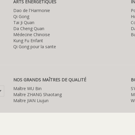
ARTS ÉNERGÉTIQUES
I
Dao de l'Harmonie
P
Qi Gong
Ho
Tai Ji Quan
C
Da Cheng Quan
D
Médecine Chinoise
Bu
Kung Fu Enfant
Qi Gong pour la sante
NOS GRANDS MAÎTRES DE QUALITÉ
B
Maître WU Bin
S'
Maître ZHANG Shaotang
M
Maître JIAN Liujun
W