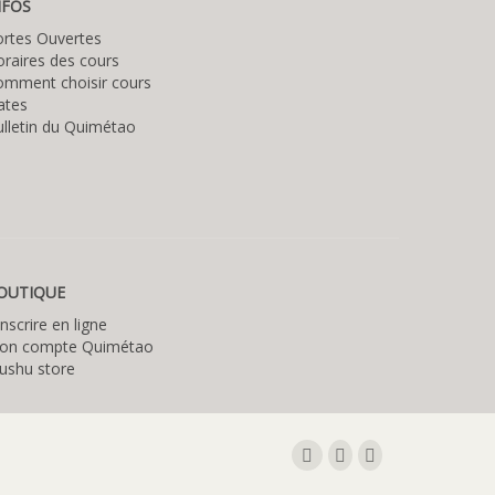
NFOS
ortes Ouvertes
raires des cours
omment choisir cours
ates
lletin du Quimétao
OUTIQUE
inscrire en ligne
on compte Quimétao
ushu store