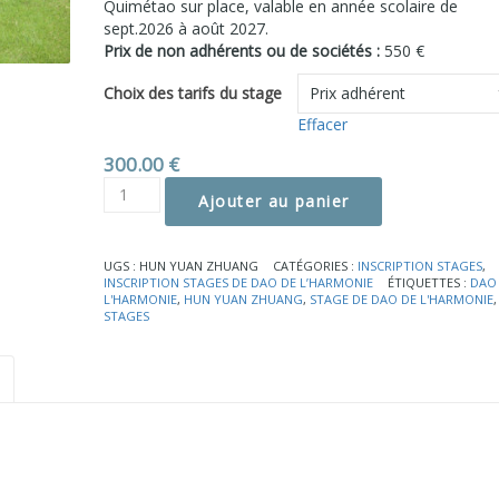
Quimétao sur place, valable en année scolaire de
sept.2026 à août 2027.
Prix de non adhérents ou de sociétés :
550 €
Choix des tarifs du stage
Effacer
300.00
€
quantité
Ajouter au panier
de
Hun
Yuan
UGS :
HUN YUAN ZHUANG
CATÉGORIES :
INSCRIPTION STAGES
,
Zhuang
INSCRIPTION STAGES DE DAO DE L’HARMONIE
ÉTIQUETTES :
DAO
L'HARMONIE
,
HUN YUAN ZHUANG
,
STAGE DE DAO DE L'HARMONIE
,
STAGES