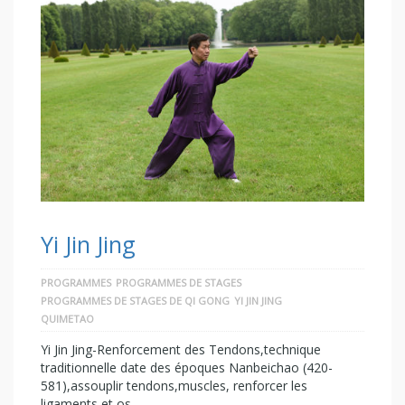
Yi Jin Jing
PROGRAMMES
PROGRAMMES DE STAGES
PROGRAMMES DE STAGES DE QI GONG
YI JIN JING
QUIMETAO
Yi Jin Jing-Renforcement des Tendons,technique
traditionnelle date des époques Nanbeichao (420-
581),assouplir tendons,muscles, renforcer les
ligaments et os