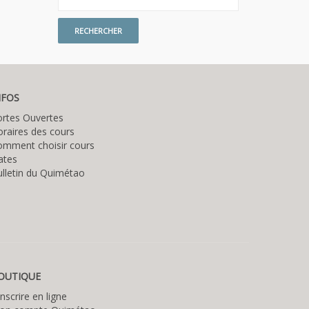
NFOS
ortes Ouvertes
raires des cours
omment choisir cours
ates
lletin du Quimétao
OUTIQUE
inscrire en ligne