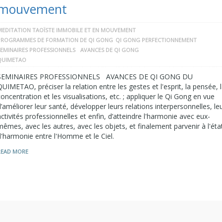
mouvement
MEDITATION TAOÏSTE IMMOBILE ET EN MOUVEMENT
PROGRAMMES DE FORMATION DE QI GONG
QI GONG PERFECTIONNEMENT
SEMINAIRES PROFESSIONNELS AVANCES DE QI GONG
QUIMETAO
SEMINAIRES PROFESSIONNELS AVANCES DE QI GONG DU
QUIMETAO, préciser la relation entre les gestes et l'esprit, la pensée, 
concentration et les visualisations, etc. ; appliquer le Qi Gong en vue
d’améliorer leur santé, développer leurs relations interpersonnelles, le
activités professionnelles et enfin, d’atteindre l'harmonie avec eux-
mêmes, avec les autres, avec les objets, et finalement parvenir à l'éta
d'harmonie entre l'Homme et le Ciel.
READ MORE