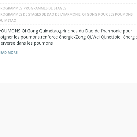
PROGRAMMES
PROGRAMMES DE STAGES
PROGRAMMES DE STAGES DE DAO DE L'HARMONIE
QI GONG POUR LES POUMONS
QUIMETAO
POUMONS Qi Gong Quimétao,principes du Dao de l'harmonie pour
soigner les poumons,renforce énergie-Zong Qi,Wei Qi,nettoie l’énergi
perverse dans les poumons
READ MORE