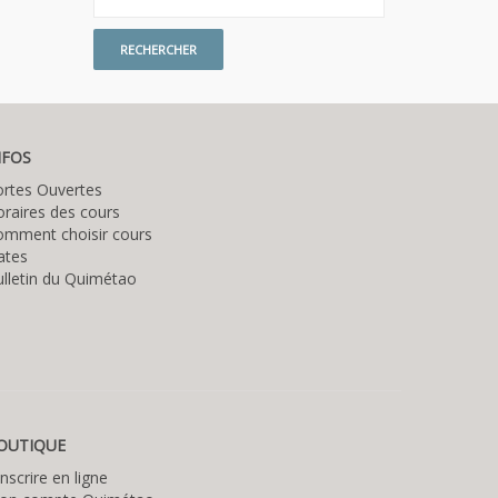
NFOS
ortes Ouvertes
raires des cours
omment choisir cours
ates
lletin du Quimétao
OUTIQUE
inscrire en ligne